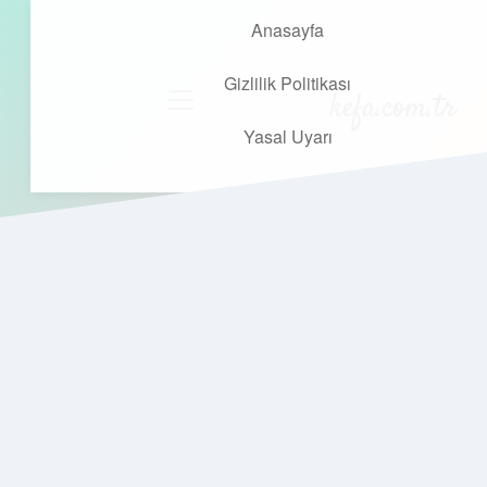
Anasayfa
Gizlilik Politikası
kefa.com.tr
menüyü
aç
Yasal Uyarı