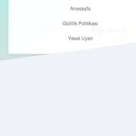
Anasayfa
Gizlilik Politikası
kefa.com.tr
menüyü
aç
Yasal Uyarı