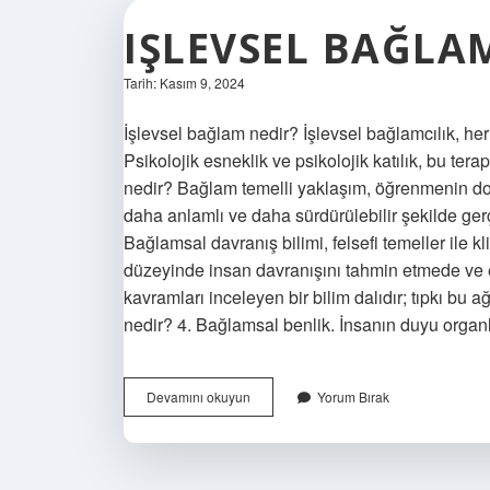
IŞLEVSEL BAĞLA
Tarih: Kasım 9, 2024
İşlevsel bağlam nedir? İşlevsel bağlamcılık, he
Psikolojik esneklik ve psikolojik katılık, bu ter
nedir? Bağlam temelli yaklaşım, öğrenmenin do
daha anlamlı ve daha sürdürülebilir şekilde ge
Bağlamsal davranış bilimi, felsefi temeller ile k
düzeyinde insan davranışını tahmin etmede ve e
kavramları inceleyen bir bilim dalıdır; tıpkı b
nedir? 4. Bağlamsal benlik. İnsanın duyu organla
Işlevsel
Devamını okuyun
Yorum Bırak
Bağlamsalcılık
Nedir