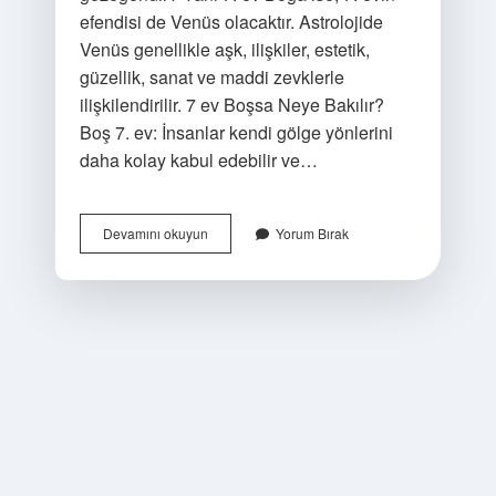
efendisi de Venüs olacaktır. Astrolojide
Venüs genellikle aşk, ilişkiler, estetik,
güzellik, sanat ve maddi zevklerle
ilişkilendirilir. 7 ev Boşsa Neye Bakılır?
Boş 7. ev: İnsanlar kendi gölge yönlerini
daha kolay kabul edebilir ve…
Doğum
Devamını okuyun
Yorum Bırak
Haritasında
Evliliği
Gösteren
7
Evin
Yerleştiği
Burcu
Söyler
Misin