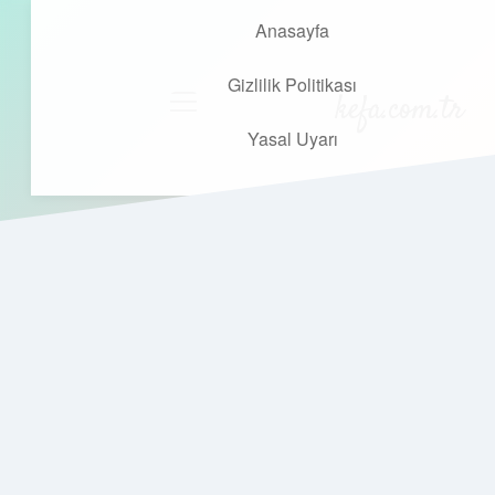
Anasayfa
Gizlilik Politikası
kefa.com.tr
menüyü
aç
Yasal Uyarı