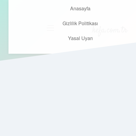
Anasayfa
Gizlilik Politikası
kefa.com.tr
menüyü
aç
Yasal Uyarı