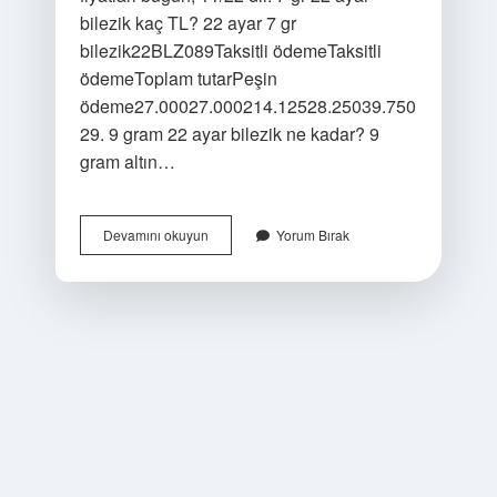
bilezik kaç TL? 22 ayar 7 gr
bilezik22BLZ089Taksitli ödemeTaksitli
ödemeToplam tutarPeşin
ödeme27.00027.000214.12528.25039.750
29. 9 gram 22 ayar bilezik ne kadar? 9
gram altın…
8
Devamını okuyun
Yorum Bırak
Gram
22
Ayar
Bilezik
Kac
Tl