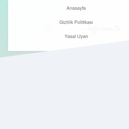
Anasayfa
Gizlilik Politikası
kefa.com.tr
menüyü
aç
Yasal Uyarı