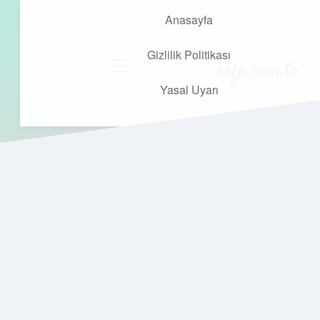
Anasayfa
Gizlilik Politikası
kefa.com.tr
menüyü
aç
Yasal Uyarı