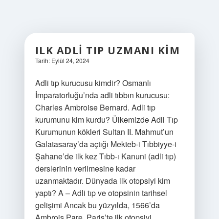
ILK ADLI TIP UZMANI KIM
Tarih: Eylül 24, 2024
Adli tıp kurucusu kimdir? Osmanlı
İmparatorluğu’nda adli tıbbın kurucusu:
Charles Ambroise Bernard. Adli tıp
kurumunu kim kurdu? Ülkemizde Adli Tıp
Kurumunun kökleri Sultan II. Mahmut’un
Galatasaray’da açtığı Mekteb-i Tıbbiyye-i
Şahane’de ilk kez Tıbb-ı Kanuni (adli tıp)
derslerinin verilmesine kadar
uzanmaktadır. Dünyada ilk otopsiyi kim
yaptı? A – Adli tıp ve otopsinin tarihsel
gelişimi Ancak bu yüzyılda, 1566’da
Ambrois Pare, Paris’te ilk otopsiyi