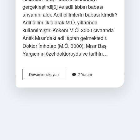
gerçekleştirdi[6] ve adli tıbbın babası
unvanını aldı. Adli bilimlerin babası kimdir?
Adli bilim ilk olarak M.Ö. yıllarında
kullanılmıştır. Kökeni M.Ö. 3000 civarında
Antik Mısır’daki adli tıptan gelmektedir.
Doktor İmhotep (M.Ö. 3000), Mısır Baş
Yargıcının özel doktoruydu ve tarihin…
Ilk
Devamını okuyun
2 Yorum
Adli
Tıp
Uzmanı
Kim