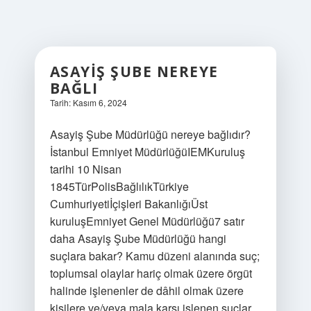
ASAYIŞ ŞUBE NEREYE
BAĞLI
Tarih: Kasım 6, 2024
Asayiş Şube Müdürlüğü nereye bağlıdır?
İstanbul Emniyet MüdürlüğüIEMKuruluş
tarihi 10 Nisan
1845TürPolisBağlılıkTürkiye
Cumhuriyetiİçişleri BakanlığıÜst
kuruluşEmniyet Genel Müdürlüğü7 satır
daha Asayiş Şube Müdürlüğü hangi
suçlara bakar? Kamu düzeni alanında suç;
toplumsal olaylar hariç olmak üzere örgüt
halinde işlenenler de dâhil olmak üzere
kişilere ve/veya mala karşı işlenen suçlar,