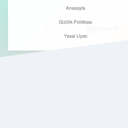
Anasayfa
Gizlilik Politikası
kefa.com.tr
menüyü
aç
Yasal Uyarı