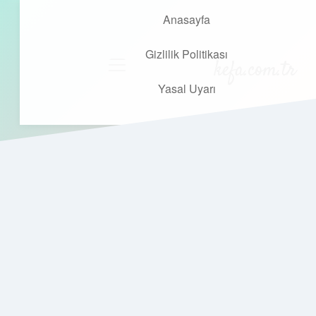
Anasayfa
Gizlilik Politikası
kefa.com.tr
menüyü
aç
Yasal Uyarı