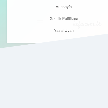
Anasayfa
Gizlilik Politikası
kefa.com.tr
menüyü
aç
Yasal Uyarı