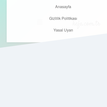
Anasayfa
Gizlilik Politikası
kefa.com.tr
menüyü
aç
Yasal Uyarı