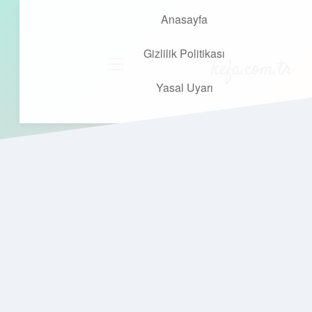
Anasayfa
Gizlilik Politikası
kefa.com.tr
menüyü
aç
Yasal Uyarı