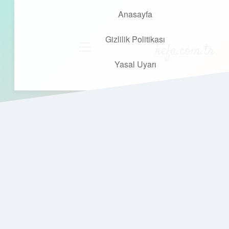
Anasayfa
Gizlilik Politikası
kefa.com.tr
menüyü
aç
Yasal Uyarı