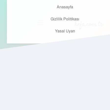
Anasayfa
Gizlilik Politikası
kefa.com.tr
menüyü
aç
Yasal Uyarı