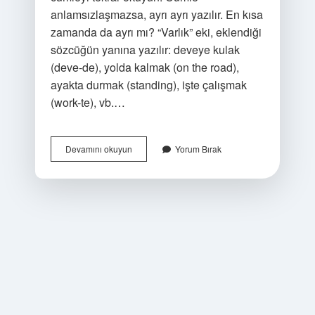
anlamsızlaşmazsa, ayrı ayrı yazılır. En kısa
zamanda da ayrı mı? “Varlık” eki, eklendiği
sözcüğün yanına yazılır: deveye kulak
(deve-de), yolda kalmak (on the road),
ayakta durmak (standing), işte çalışmak
(work-te), vb.…
Aynı
Devamını okuyun
Yorum Bırak
Zamanda
Da
Ayrı
Mı