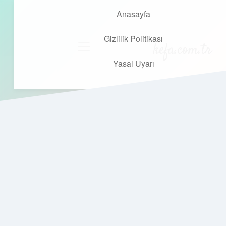
Anasayfa
Gizlilik Politikası
kefa.com.tr
menüyü
aç
Yasal Uyarı