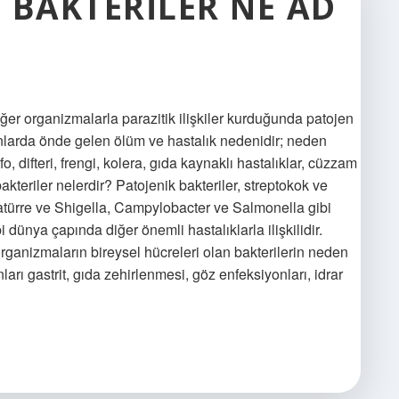
 BAKTERILER NE AD
ğer organizmalarla parazitik ilişkiler kurduğunda patojen
nsanlarda önde gelen ölüm ve hastalık nedenidir; neden
fo, difteri, frengi, kolera, gıda kaynaklı hastalıklar, cüzzam
kteriler nelerdir? Patojenik bakteriler, streptokok ve
türre ve Shigella, Campylobacter ve Salmonella gibi
dünya çapında diğer önemli hastalıklarla ilişkilidir.
organizmaların bireysel hücreleri olan bakterilerin neden
arı gastrit, gıda zehirlenmesi, göz enfeksiyonları, idrar