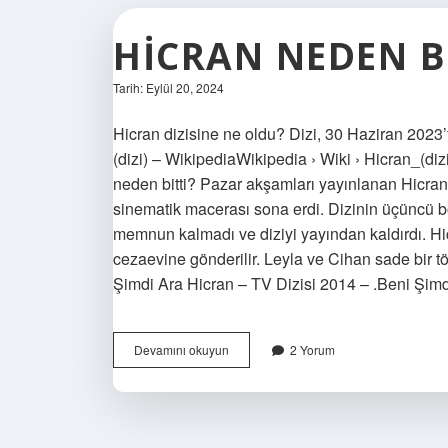
HICRAN NEDEN B
Tarih: Eylül 20, 2024
Hicran dizisine ne oldu? Dizi, 30 Haziran 2023’
(dizi) – WikipediaWikipedia › Wiki › Hicran_(diz
neden bitti? Pazar akşamları yayınlanan Hicran
sinematik macerası sona erdi. Dizinin üçüncü 
memnun kalmadı ve diziyi yayından kaldırdı. Hicr
cezaevine gönderilir. Leyla ve Cihan sade bir tör
Şimdi Ara Hicran – TV Dizisi 2014 – .Beni Şim
Hicran
Devamını okuyun
2 Yorum
Neden
Bitti