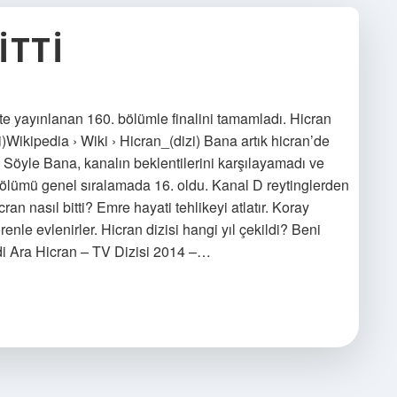
ITTI
te yayınlanan 160. bölümle finalini tamamladı. Hicran
i)Wikipedia › Wiki › Hicran_(dizi) Bana artık hicran’de
 Söyle Bana, kanalın beklentilerini karşılayamadı ve
bölümü genel sıralamada 16. oldu. Kanal D reytinglerden
an nasıl bitti? Emre hayati tehlikeyi atlatır. Koray
enle evlenirler. Hicran dizisi hangi yıl çekildi? Beni
di Ara Hicran – TV Dizisi 2014 –…