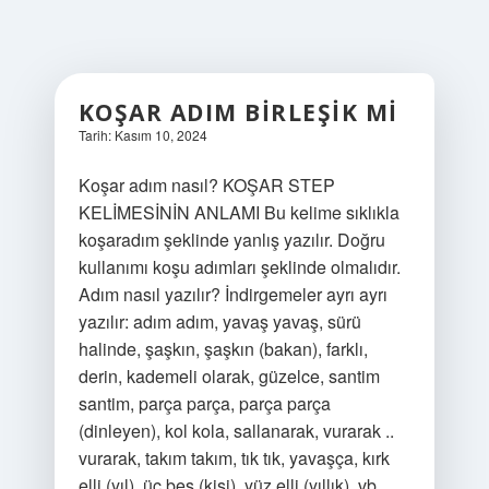
KOŞAR ADIM BIRLEŞIK MI
Tarih: Kasım 10, 2024
Koşar adım nasıl? KOŞAR STEP
KELİMESİNİN ANLAMI Bu kelime sıklıkla
koşaradım şeklinde yanlış yazılır. Doğru
kullanımı koşu adımları şeklinde olmalıdır.
Adım nasıl yazılır? İndirgemeler ayrı ayrı
yazılır: adım adım, yavaş yavaş, sürü
halinde, şaşkın, şaşkın (bakan), farklı,
derin, kademeli olarak, güzelce, santim
santim, parça parça, parça parça
(dinleyen), kol kola, sallanarak, vurarak ..
vurarak, takım takım, tık tık, yavaşça, kırk
elli (yıl), üç beş (kişi), yüz elli (yıllık), vb.