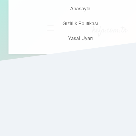
Anasayfa
Gizlilik Politikası
kefa.com.tr
menüyü
aç
Yasal Uyarı