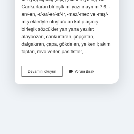
Cankurtaran birleşik mi yazılır ayrı mı? 6. -
an/-en, -r/-ar/-er/-ır/-ir, -maz/-mez ve -mış/-
miş ekleriyle oluşturulan kalıplaşmış
birleşik sözcükler yan yana yazılır:
alaybozan, cankurtaran, çöpçatan,
dalgakıran, çapa, gökdelen, yelkenli; akım
topları, revolverler, pasifistler,…
Koşar
Devamını okuyun
Yorum Bırak
Adım
Birleşik
Mi