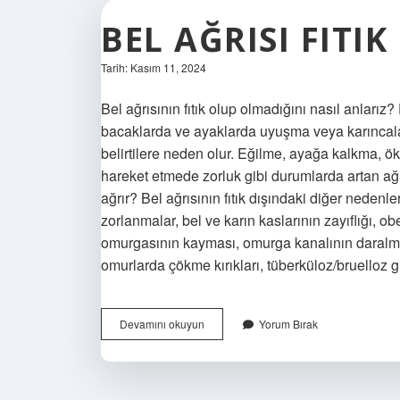
BEL AĞRISI FITIK
Tarih: Kasım 11, 2024
Bel ağrısının fıtık olup olmadığını nasıl anlarız?
bacaklarda ve ayaklarda uyuşma veya karıncala
belirtilere neden olur. Eğilme, ayağa kalkma, ö
hareket etmede zorluk gibi durumlarda artan ağrı
ağrır? Bel ağrısının fıtık dışındaki diğer neden
zorlanmalar, bel ve karın kaslarının zayıflığı, 
omurgasının kayması, omurga kanalının daralmas
omurlarda çökme kırıkları, tüberküloz/bruelloz 
Bel
Devamını okuyun
Yorum Bırak
Ağrısı
Fıtık
Mıdır