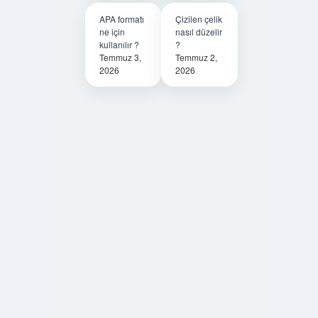
APA formatı
Çizilen çelik
ne için
nasıl düzelir
kullanılır ?
?
Temmuz 3,
Temmuz 2,
2026
2026