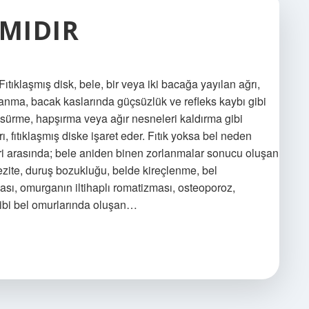
 MIDIR
 Fıtıklaşmış disk, bele, bir veya iki bacağa yayılan ağrı,
nma, bacak kaslarında güçsüzlük ve refleks kaybı gibi
ksürme, hapşırma veya ağır nesneleri kaldırma gibi
, fıtıklaşmış diske işaret eder. Fıtık yoksa bel neden
leri arasında; bele aniden binen zorlanmalar sonucu oluşan
obezite, duruş bozukluğu, belde kireçlenme, bel
ı, omurganın iltihaplı romatizması, osteoporoz,
gibi bel omurlarında oluşan…