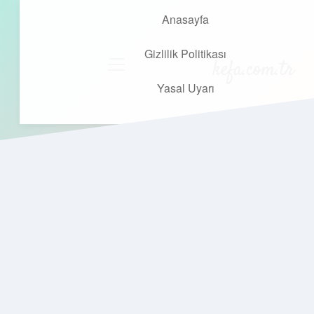
Anasayfa
Gizlilik Politikası
kefa.com.tr
menüyü
aç
Yasal Uyarı