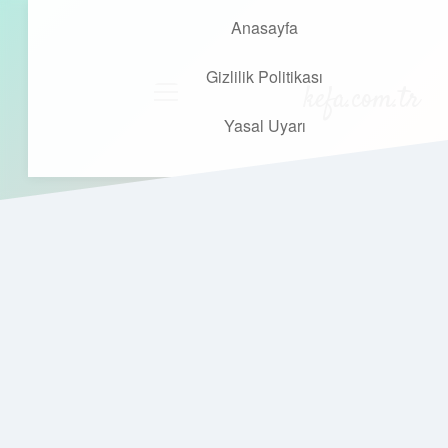
Anasayfa
Gizlilik Politikası
kefa.com.tr
menüyü
aç
Yasal Uyarı