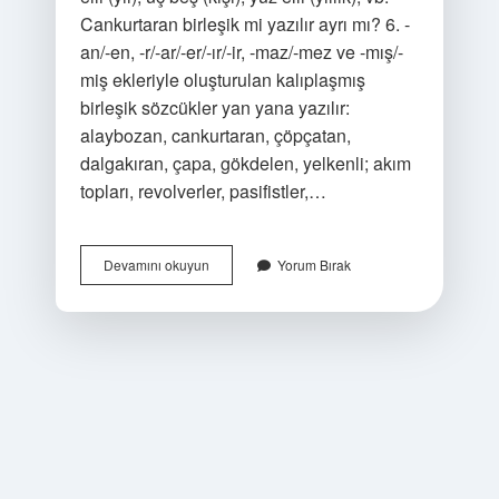
Cankurtaran birleşik mi yazılır ayrı mı? 6. -
an/-en, -r/-ar/-er/-ır/-ir, -maz/-mez ve -mış/-
miş ekleriyle oluşturulan kalıplaşmış
birleşik sözcükler yan yana yazılır:
alaybozan, cankurtaran, çöpçatan,
dalgakıran, çapa, gökdelen, yelkenli; akım
topları, revolverler, pasifistler,…
Koşar
Devamını okuyun
Yorum Bırak
Adım
Birleşik
Mi