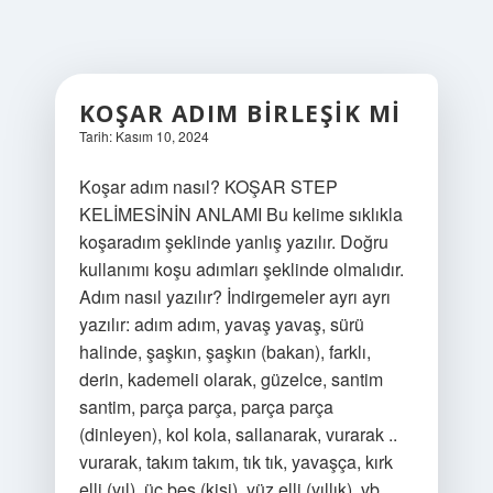
KOŞAR ADIM BIRLEŞIK MI
Tarih: Kasım 10, 2024
Koşar adım nasıl? KOŞAR STEP
KELİMESİNİN ANLAMI Bu kelime sıklıkla
koşaradım şeklinde yanlış yazılır. Doğru
kullanımı koşu adımları şeklinde olmalıdır.
Adım nasıl yazılır? İndirgemeler ayrı ayrı
yazılır: adım adım, yavaş yavaş, sürü
halinde, şaşkın, şaşkın (bakan), farklı,
derin, kademeli olarak, güzelce, santim
santim, parça parça, parça parça
(dinleyen), kol kola, sallanarak, vurarak ..
vurarak, takım takım, tık tık, yavaşça, kırk
elli (yıl), üç beş (kişi), yüz elli (yıllık), vb.