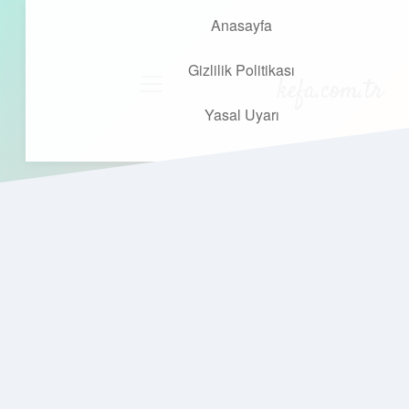
Anasayfa
Gizlilik Politikası
kefa.com.tr
menüyü
aç
Yasal Uyarı