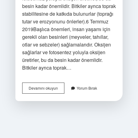
besin kadar önemlidir. Bitkiler ayrıca toprak
stabilitesine de katkıda bulunurlar (toprağı
tutar ve erozyonunu önlerler).6 Temmuz
2019Başlıca önemleri, insan yaşamı için
gerekli olan besinleri (meyveler, tahıllar,
otlar ve sebzeler) sağlamalarıdır. Oksijen
sağlarlar ve fotosentez yoluyla oksijen
üretirler, bu da besin kadar önemlidir.
Bitkiler ayrıca toprak…
Bitki
Devamını okuyun
Yorum Bırak
Örtüsü
Üzerinde
En
Fazla
Etkisi
Olan
Canlı
Nedir