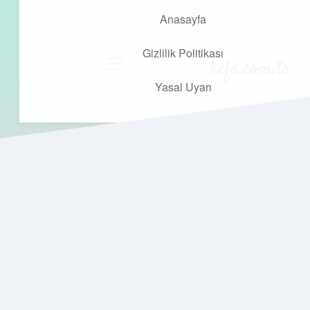
Anasayfa
Gizlilik Politikası
kefa.com.tr
menüyü
aç
Yasal Uyarı