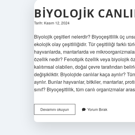
BIYOLOJIK CANL
Tarih: Kasım 12, 2024
Biyolojik çeşitleri nelerdir? Biyoçeşitlilik üç unsu
ekolojik olay çeşitliliğidir. Tür çeşitliliği farklı tü
hayvanlarda, mantarlarda ve mikroorganizmalarda
özellik nedir? Fenotipik özellik veya biyolojik öz
kalıtımsal olabilen, doğal çevre tarafından beli
değişikliktir. Biyolojide canlılar kaça ayrılır? Tü
ayrılır. Bunlar hayvanlar, bitkiler, mantarlar, proti
sınıf? Biyoçeşitlilik, tüm canlı organizmalar arası
Biyolojik
Devamını okuyun
Yorum Bırak
Canlılar
Nedir