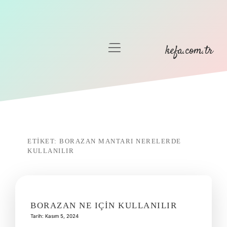
menüyü
kefa.com.tr
aç
Anasayfa
Gizlilik Politikası
Yasal Uyarı
ETIKET:
BORAZAN MANTARI NERELERDE
KULLANILIR
BORAZAN NE IÇIN KULLANILIR
Tarih: Kasım 5, 2024