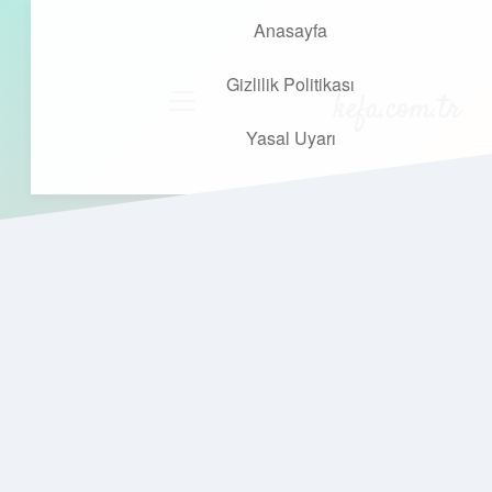
Anasayfa
Gizlilik Politikası
kefa.com.tr
menüyü
aç
Yasal Uyarı