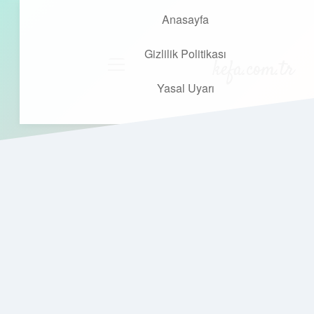
Anasayfa
Gizlilik Politikası
kefa.com.tr
menüyü
aç
Yasal Uyarı