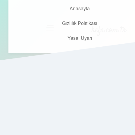
Anasayfa
Gizlilik Politikası
kefa.com.tr
menüyü
aç
Yasal Uyarı