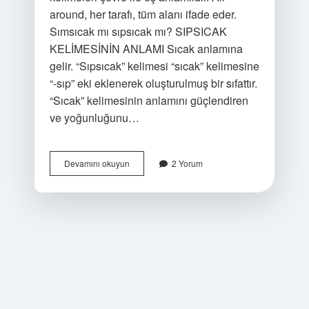
around, her tarafı, tüm alanı ifade eder.
Sımsıcak mı sıpsıcak mı? SIPSICAK
KELİMESİNİN ANLAMI Sıcak anlamına
gelir. “Sıpsıcak” kelimesi “sıcak” kelimesine
“-sıp” eki eklenerek oluşturulmuş bir sıfattır.
“Sıcak” kelimesinin anlamını güçlendiren
ve yoğunluğunu…
Çepeçevre
Devamını okuyun
2 Yorum
Mi
Çepeçevre
Mi