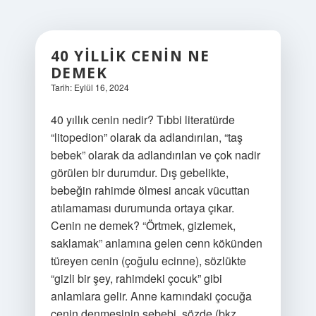
40 YILLIK CENIN NE
DEMEK
Tarih: Eylül 16, 2024
40 yıllık cenin nedir? Tıbbi literatürde
“litopedion” olarak da adlandırılan, “taş
bebek” olarak da adlandırılan ve çok nadir
görülen bir durumdur. Dış gebelikte,
bebeğin rahimde ölmesi ancak vücuttan
atılamaması durumunda ortaya çıkar.
Cenin ne demek? “Örtmek, gizlemek,
saklamak” anlamına gelen cenn kökünden
türeyen cenin (çoğulu ecinne), sözlükte
“gizli bir şey, rahimdeki çocuk” gibi
anlamlara gelir. Anne karnındaki çocuğa
cenin denmesinin sebebi, sözde (bkz.