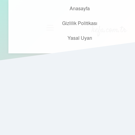
Anasayfa
Gizlilik Politikası
kefa.com.tr
menüyü
aç
Yasal Uyarı