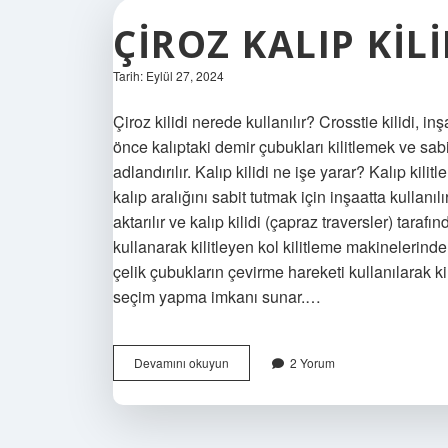
ÇIROZ KALIP KILI
Tarih: Eylül 27, 2024
Çiroz kilidi nerede kullanılır? Crosstie kilidi,
önce kalıptaki demir çubukları kilitlemek ve sabit
adlandırılır. Kalıp kilidi ne işe yarar? Kalıp kil
kalıp aralığını sabit tutmak için inşaatta kullan
aktarılır ve kalıp kilidi (çapraz traversler) tarafı
kullanarak kilitleyen kol kilitleme makinelerinde
çelik çubukların çevirme hareketi kullanılarak ki
seçim yapma imkanı sunar.…
Çiroz
Devamını okuyun
2 Yorum
Kalıp
Kilidi
Nedir