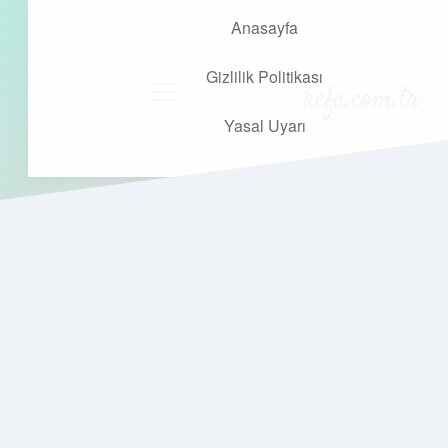
Anasayfa
Gizlilik Politikası
kefa.com.tr
menüyü
aç
Yasal Uyarı