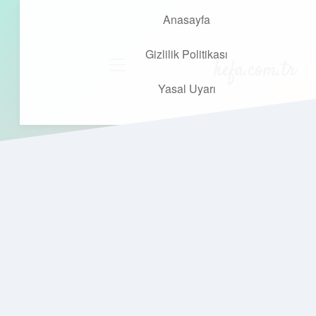
Anasayfa
Gizlilik Politikası
kefa.com.tr
menüyü
aç
Yasal Uyarı