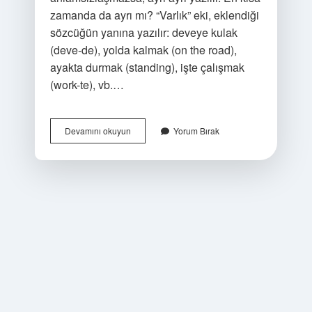
zamanda da ayrı mı? “Varlık” eki, eklendiği
sözcüğün yanına yazılır: deveye kulak
(deve-de), yolda kalmak (on the road),
ayakta durmak (standing), işte çalışmak
(work-te), vb.…
Aynı
Devamını okuyun
Yorum Bırak
Zamanda
Da
Ayrı
Mı