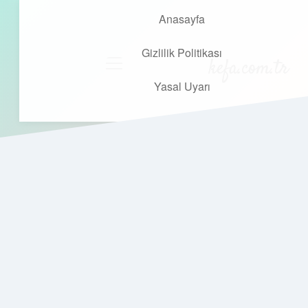
Anasayfa
Gizlilik Politikası
kefa.com.tr
menüyü
aç
Yasal Uyarı