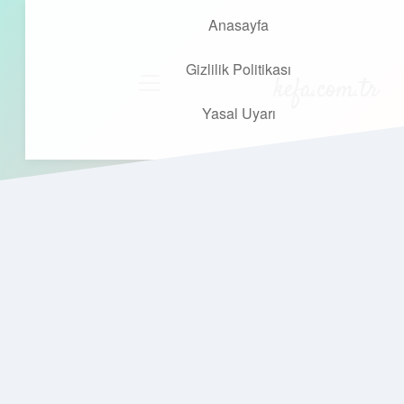
Anasayfa
Gizlilik Politikası
kefa.com.tr
menüyü
aç
Yasal Uyarı