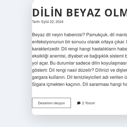
DILIN BEYAZ OL
Tarih: Eylül 22, 2024
Beyaz dil neyin habercisi? Pamukçuk, dil mantar
enfeksiyonunun bir sonucu olarak ortaya çıkar. 
karakterizedir. Dil rengi hangi hastalıkların habe
eksikliği anemisi, diyabet ve bağışıklık sistemi b
yol açar. Bu durumlar sadece dilin koyulaşmas
gösterir. Dil rengi nasıl düzelir? Dilinizi ve dişl
gargara kullanın. Dil temizleyicileri adı verilen ü
Sigara içmekten kaçının. Dil sararması hangi has
Dilin
Devamını okuyun
2 Yorum
Beyaz
Olması
Ne
Demek