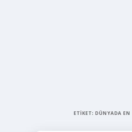
ETIKET:
DÜNYADA EN 