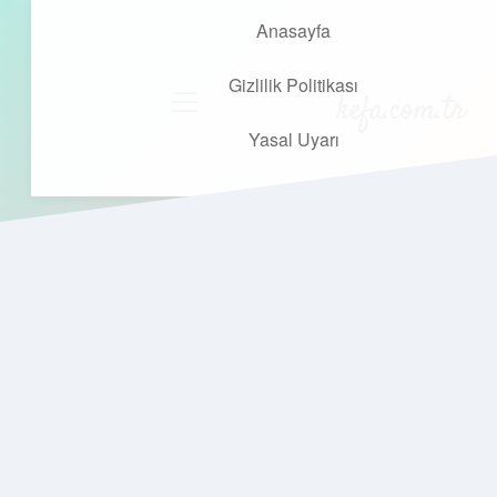
Anasayfa
Gizlilik Politikası
kefa.com.tr
menüyü
aç
Yasal Uyarı