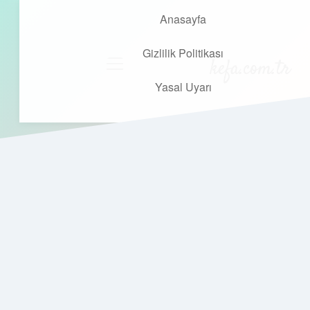
Anasayfa
Gizlilik Politikası
kefa.com.tr
menüyü
aç
Yasal Uyarı