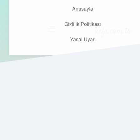
Anasayfa
Gizlilik Politikası
kefa.com.tr
menüyü
aç
Yasal Uyarı