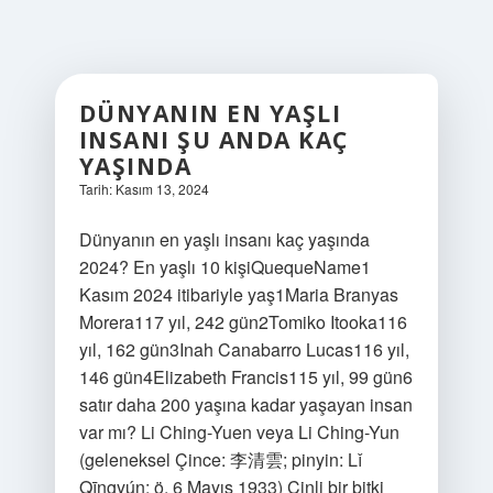
DÜNYANIN EN YAŞLI
INSANI ŞU ANDA KAÇ
YAŞINDA
Tarih: Kasım 13, 2024
Dünyanın en yaşlı insanı kaç yaşında
2024? En yaşlı 10 kişiQuequeName1
Kasım 2024 itibariyle yaş1Maria Branyas
Morera117 yıl, 242 gün2Tomiko Itooka116
yıl, 162 gün3Inah Canabarro Lucas116 yıl,
146 gün4Elizabeth Francis115 yıl, 99 gün6
satır daha 200 yaşına kadar yaşayan insan
var mı? Li Ching-Yuen veya Li Ching-Yun
(geleneksel Çince: 李清雲; pinyin: Lǐ
Qīngyún; ö. 6 Mayıs 1933) Çinli bir bitki