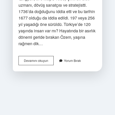
uzmanı, dövüş sanatçısı ve stratejistti.
1736’da doğduğunu iddia etti ve bu tarihin
1677 olduğu da iddia edildi. 197 veya 256
yıl yaşadığı öne sürüldü. Türkiye’de 120
yaşında insan var mı? Hayatında bir asırlık
dönemi geride bırakan Özem, yaşına
rağmen dik…
Dünyanın
Devamını okuyun
Yorum Bırak
En
Yaşlı
Insanı
Şu
Anda
Kaç
Yaşında