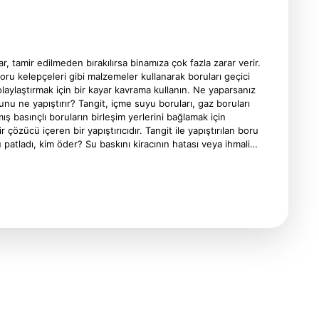
ar, tamir edilmeden bırakılırsa binamıza çok fazla zarar verir.
ru kelepçeleri gibi malzemeler kullanarak boruları geçici
olaylaştırmak için bir kayar kavrama kullanın. Ne yaparsanız
nu ne yapıştırır? Tangit, içme suyu boruları, gaz boruları
ş basınçlı boruların birleşim yerlerini bağlamak için
ir çözücü içeren bir yapıştırıcıdır. Tangit ile yapıştırılan boru
u patladı, kim öder? Su baskını kiracının hatası veya ihmali…