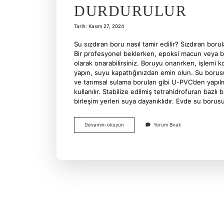
DURDURULUR
Tarih: Kasım 27, 2024
Su sızdıran boru nasıl tamir edilir? Sızdıran borul
Bir profesyonel beklerken, epoksi macun veya bo
olarak onarabilirsiniz. Boruyu onarırken, işlemi k
yapın, suyu kapattığınızdan emin olun. Su borusu
ve tarımsal sulama boruları gibi U-PVC’den yapılmı
kullanılır. Stabilize edilmiş tetrahidrofuran bazlı b
birleşim yerleri suya dayanıklıdır. Evde su borus
Patlayan
Devamını okuyun
Yorum Bırak
Su
Borusu
Nasıl
Durdurulur