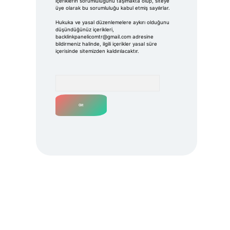
içeriklerin sorumluluğunu taşımakta olup, siteye
üye olarak bu sorumluluğu kabul etmiş sayılırlar.
Hukuka ve yasal düzenlemelere aykırı olduğunu
düşündüğünüz içerikleri,
backlinkpanelicomtr@gmail.com
adresine
bildirmeniz halinde, ilgili içerikler yasal süre
içerisinde sitemizden kaldırılacaktır.
Arama