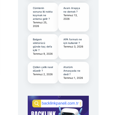
Cümlenin
Avam Arapça
sonuna iki nokta
ne demek ?
koymak ne
Temmuz 13,
anlama gelir ?
2026
Temmuz 25,
2026
Balgam
APA formatı ne
söktürücü
için kullanılır ?
günde kaç defa
Temmuz 3, 2026
içilir ?
Temmuz 9, 2026
Çizilen çelik nasıl
Atatürk
düzelir ?
Amasyada ne
Temmuz 2, 2026
dedi ?
Temmuz 1, 2026