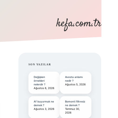
kefa.com.tr
SIDEBAR
SON YAZILAR
Değişken
Avesta anlamı
örnekleri
nedir ?
nelerdir ?
Ağustos 5, 2026
Ağustos 6, 2026
Af buyurmak ne
Bomonti filtresiz
demek ?
ne demek ?
Ağustos 3, 2026
Temmuz 30,
2026