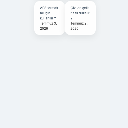
APA formatı
Çizilen çelik
ne için
nasıl düzelir
kullanılır ?
?
Temmuz 3,
Temmuz 2,
2026
2026