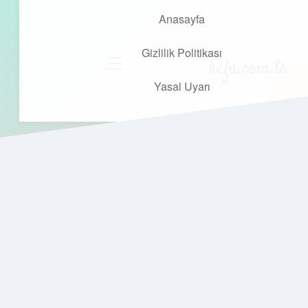
Anasayfa
Gizlilik Politikası
kefa.com.tr
menüyü
aç
Yasal Uyarı