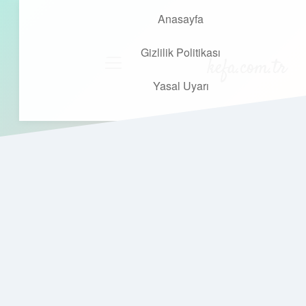
Anasayfa
Gizlilik Politikası
kefa.com.tr
menüyü
aç
Yasal Uyarı