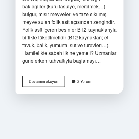
baklagiller (kuru fasulye, mercimek…),
bulgur, mısır meyveleri ve taze sıkılmış
meyve suları folik asit açısından zengindir.
Folik asit içeren besinler B12 kaynaklarıyla
birlikte tüketilmelidir (B12 kaynakları; et,
tavuk, balık, yumurta, süt ve türevleri…).
Hamilelikte sabah ilk ne yemeli? Uzmanlar
güne erken kahvaltıyla başlamayı…
Yeni
Devamını okuyun
2 Yorum
Gebelikte
Ne
Yenilmeli