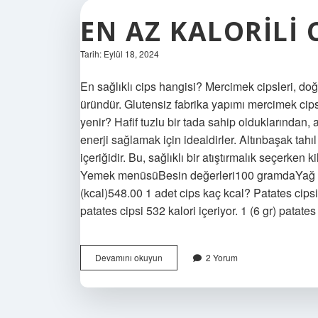
EN AZ KALORILI 
Tarih: Eylül 18, 2024
En sağlıklı cips hangisi? Mercimek cipsleri, doğru
üründür. Glutensiz fabrika yapımı mercimek cips
yenir? Hafif tuzlu bir tada sahip olduklarından,
enerji sağlamak için idealdirler. Altınbaşak tahı
içeriğidir. Bu, sağlıklı bir atıştırmalık seçerken
Yemek menüsüBesin değerleri100 gramdaYağ (g
(kcal)548.00 1 adet cips kaç kcal? Patates cip
patates cipsi 532 kalori içeriyor. 1 (6 gr) patate
En
Devamını okuyun
2 Yorum
Az
Kalorili
Cips
Hangisi