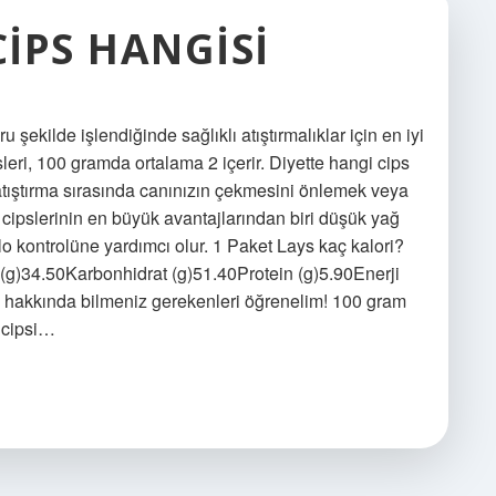
CIPS HANGISI
 şekilde işlendiğinde sağlıklı atıştırmalıklar için en iyi
leri, 100 gramda ortalama 2 içerir. Diyette hangi cips
 atıştırma sırasında canınızın çekmesini önlemek veya
l cipslerinin en büyük avantajlarından biri düşük yağ
 kilo kontrolüne yardımcı olur. 1 Paket Lays kaç kalori?
)34.50Karbonhidrat (g)51.40Protein (g)5.90Enerji
si hakkında bilmeniz gerekenleri öğrenelim! 100 gram
s cipsi…