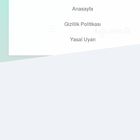
Anasayfa
Gizlilik Politikası
kefa.com.tr
menüyü
aç
Yasal Uyarı