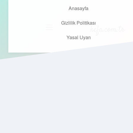
Anasayfa
Gizlilik Politikası
kefa.com.tr
menüyü
aç
Yasal Uyarı