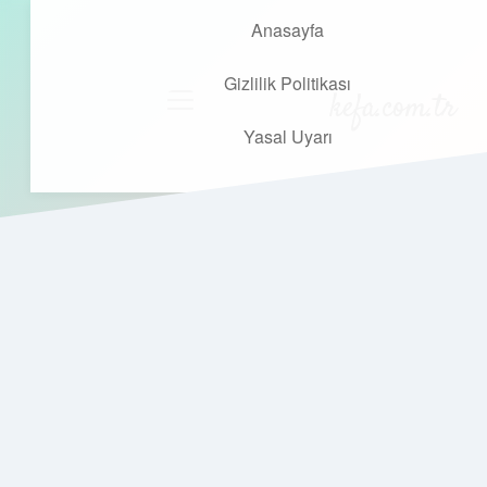
Anasayfa
Gizlilik Politikası
kefa.com.tr
menüyü
aç
Yasal Uyarı