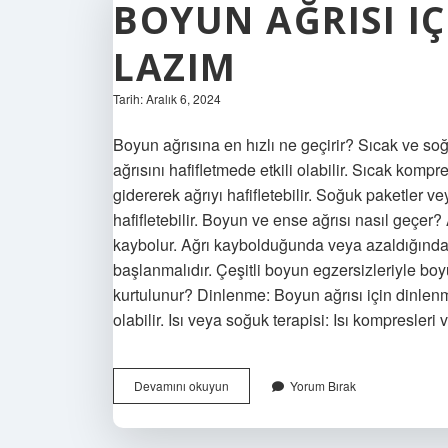
BOYUN AĞRISI I
LAZIM
Tarih: Aralık 6, 2024
Boyun ağrısına en hızlı ne geçirir? Sıcak ve 
ağrısını hafifletmede etkili olabilir. Sıcak kompr
gidererek ağrıyı hafifletebilir. Soğuk paketler ve
hafifletebilir. Boyun ve ense ağrısı nasıl geçer? 
kaybolur. Ağrı kaybolduğunda veya azaldığında, 
başlanmalıdır. Çeşitli boyun egzersizleriyle b
kurtulunur? Dinlenme: Boyun ağrısı için dinlenm
olabilir. Isı veya soğuk terapisi: Isı kompresle
Boyun
Devamını okuyun
Yorum Bırak
Ağrısı
Için
Ne