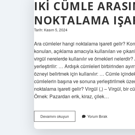
IKI CÜMLE ARAS
NOKTALAMA IŞAR
Tarih: Kasım 5, 2024
Ara cümleler hangi noktalama işareti gelir? Kon
konulan, açıklama amacıyla kullanılan ve çıkarı
virgül nerelerde kullanılır ve örnekleri nelerdir
yerleştirilir: … Ardışık cümleleri birbirinden a
özneyi belirtmek için kullanılır: … Cümle içinde
cümlelerin başına ve sonuna yerleştirilmek üzer
noktalama işareti gelir? Virgül (,) – Virgül, bir c
Örnek: Pazardan erik, kiraz, çilek…
Iki
Devamını okuyun
Yorum Bırak
Cümle
Arasına
Hangi