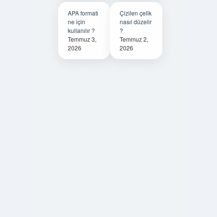
APA formatı
Çizilen çelik
ne için
nasıl düzelir
kullanılır ?
?
Temmuz 3,
Temmuz 2,
2026
2026