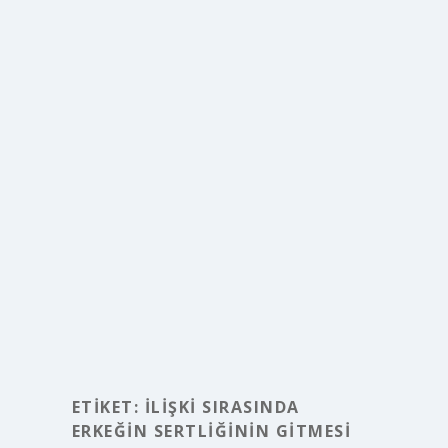
ETIKET:
İLIŞKI SIRASINDA
ERKEĞIN SERTLIĞININ GITMESI