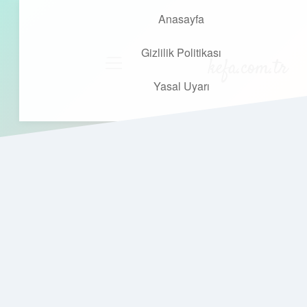
Anasayfa
Gizlilik Politikası
kefa.com.tr
menüyü
aç
Yasal Uyarı